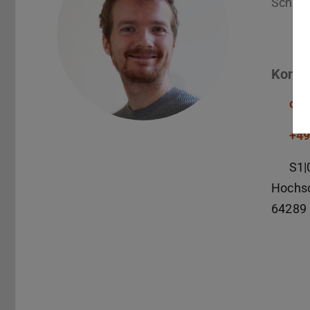
Schrei
Konta
oli
+49
S1|
Hochsc
64289