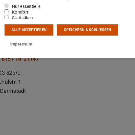
bberater Deutsch, Englisch/English, Französisch/Franç
Nur essentielle
Komfort
Statistiken
ALLE AKZEPTIEREN
SPEICHERN & SCHLIESSEN
kt
Impressum
ver.delto@tu-...
 6151 16-21147
03 52b/c
hulstr. 1
Darmstadt