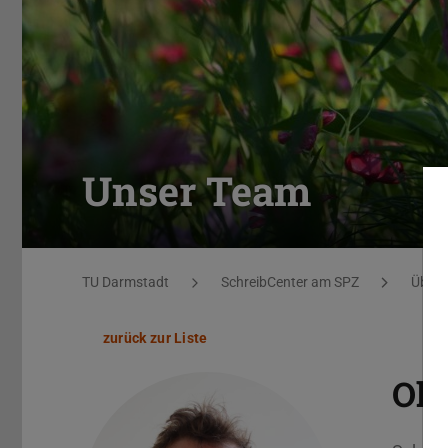
Unser Team
Sie befinden sich hier:
TU Darmstadt
SchreibCenter am SPZ
Über 
zurück zur Liste
Oli